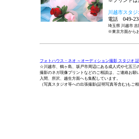
※プリントは
川越市スタジ
049-23
電話
埼玉県 川越市 吉田
※東京方面から
フォトハウス・ネオ ～オーディション撮影 スタジオ 
☆
川越市、鶴ヶ島、坂戸市周辺にある成人式や七五三
撮影のネガ現像プリントなどのご相談は、ご連絡お願
入間、所沢、越生方面へも集配しています。
（写真スタジオ等への出張撮影(証明写真等含む)もご